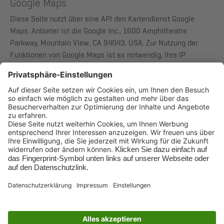
Google Maps
Diese Seite nutzt über eine API den Kartendienst Google
Maps. Anbieter ist die Google Inc., 1600 Amphitheatre
Parkway, Mountain View, CA 94043, USA. Zur Nutzung der
Funktionen von Google Maps ist es notwendig, Ihre IP
Adresse zu speichern. Diese Informationen werden in der
Regel an einen Server von Google in den USA übertragen und
dort gespeichert. Der Anbieter dieser Seite hat keinen
Einfluss auf diese Datenübertragung. Die Nutzung von Google
Maps erfolgt im Interesse einer ansprechenden Darstellung
unserer Online-Angebote und an einer leichten Auffindbarkeit
der von uns auf der Website angegebenen Orte. Dies stellt ein
berechtigtes Interesse im Sinne von Art. 6 Abs. 1 lit. f DSGVO
dar. Mehr Informationen zum Umgang mit Nutzerdaten finden
Sie in der Datenschutzerklärung von Google:
https://www.google.de/intl/de/policies/privacy/
.