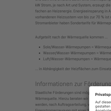
kW Strom, je nach Art und System, erzeugt d
fachen an Heizenergie. Energieeinsparung in 
vorhandenen Heizsystem von bis zur 70 % ist 
Stromanbieter haben Sondertarife für Wärme
Aufgeteilt nach der Wärmequelle kommen …
Sole/Wasser-Wärmepumpen
= Wärmequel
Wasser/Wasser-Wärmepumpen
= Wärmeq
Luft/Wasser-Wärmepumpen
= Wärmequel
… in Abhängigkeit der Heizflächen zum Einsatz
Informationen zur Förderung
Staatliche Förderungen sind möglich. Die Höh
Wärmequelle. Hierzu beraten wir Sie gerne. All
werden, nach Auftragserteilung, von uns für Sie
Eigenstromerzeugung mit einer Solarstromanla