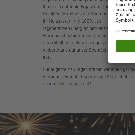
Ihnen die optimale Ergänzung zur Wärmepumpe
Unabhängigkeit von der Strompreissteigerung.
Ihr Heizsystem mit 100% aus
regenerativen Energien betrieben.Welche Wä
Wärmequelle, für Sie die Richtige ist, würden 
unverbindlichen Beratungsgespräch vor Ort he
Vorbereitung auf unser Gespräch füllen Sie bi
aus.
Für allgemeine Fragen stehen wir Ihnen gerne 
Verfügung. Verschaffen Sie sich Klarheit über I
unseren
Heizungscheck
!