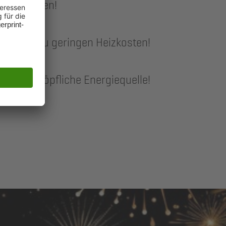
me erzeugen!
epumpe zu geringen Heizkosten!
h unerschöpfliche Energiequelle!