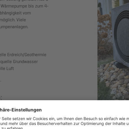
ie Wärmepumpe bis zum 4-
Abhängigkeit vom
möglich. Viele
pumpenanlagen.
le Erdreich/Geothermie
uelle Grundwasser
le Luft
.
:
e ist abhängig von der
e erforderlichen Anträge
 erstellt.Die
ge (Photovoltaik) bietet